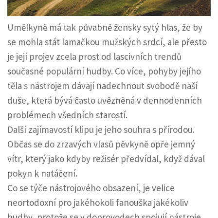
Umělkyně má tak půvabně žensky sytý hlas, že by
se mohla stát lamačkou mužských srdcí, ale přesto
je její projev zcela prost od lascivních trendů
současné populární hudby. Co více, pohyby jejího
těla s nástrojem dávají nadechnout svobodě naší
duše, která bývá často uvězněná v dennodenních
problémech všedních starostí.
Další zajímavostí klipu je jeho souhra s přírodou.
Občas se do zrzavých vlasů pěvkyně opře jemný
vítr, který jako kdyby režisér předvídal, když dával
pokyn k natáčení.
Co se týče nástrojového obsazení, je velice
neortodoxní pro jakéhokoli fanouška jakékoliv
hudby, protože se v doprovodech spojují nástroje