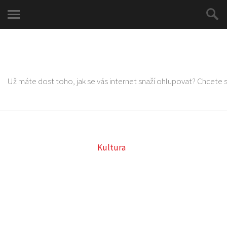
Už máte dost toho, jak se vás internet snaží ohlupovat? Chcete 
Kultura