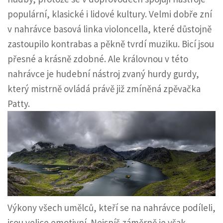
populární, klasické i lidové kultury. Velmi dobře zní
v nahrávce basová linka violoncella, které důstojně
zastoupilo kontrabas a pěkně tvrdí muziku. Bicí jsou
přesné a krásně zdobné. Ale královnou v této
nahrávce je hudební nástroj zvaný hurdy gurdy,
který mistrně ovládá právě již zmíněná zpěvačka
Patty.
Výkony všech umělců, kteří se na nahrávce podíleli,
jsou velice emotivní. Nejspíš záměrně je však