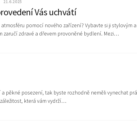
21.6.2025
rovedení Vás uchvátí
atmosféru pomocí nového zařízení? Vybavte si ji stylovým a
ám zaručí zdravé a dřevem provoněné bydlení. Mezi…
tní a pěkné posezení, tak byste rozhodně neměli vynechat pr
záležitost, která vám vydrží…