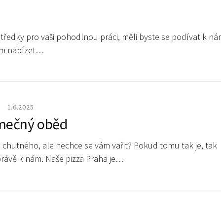
tředky pro vaši pohodlnou práci, měli byste se podívat k ná
dem nabízet…
1.6.2025
imečný oběd
 chutného, ale nechce se vám vařit? Pokud tomu tak je, tak
právě k nám. Naše pizza Praha je…