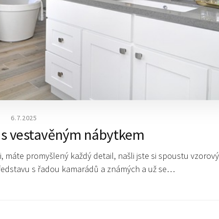
6.7.2025
e s vestavěným nábytkem
ici, máte promyšlený každý detail, našli jste si spoustu vzorov
 představu s řadou kamarádů a známých a už se…