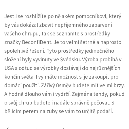
Jestli se rozhlížíte po nějakém pomocníkovi, který
by vás dokázal zbavit nepříjemného zabarvení
vašeho chrupu, tak se seznamte s prostředky
značky BeconfiDent. Je to velmi šetrné a naprosto
spolehlivé řešení. Tyto prostředky jedinečného
složení byly vyvinuty ve Švédsku. Výroba probíhá v
USA a odtud se výrobky dostávají do nejrůznějších
končin světa. I vy máte možnost si je zakoupit pro
domácí použití. Zářivý úsměv budete mít velmi brzy.
A hodně dlouho vám i vydrží. Zejména tehdy, pokud
o svůj chrup budete i nadále správně pečovat. S
bělícím perem na zuby se vám to určitě podaří.