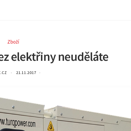
Zboží
ez elektřiny neuděláte
Z.CZ
21.11.2017