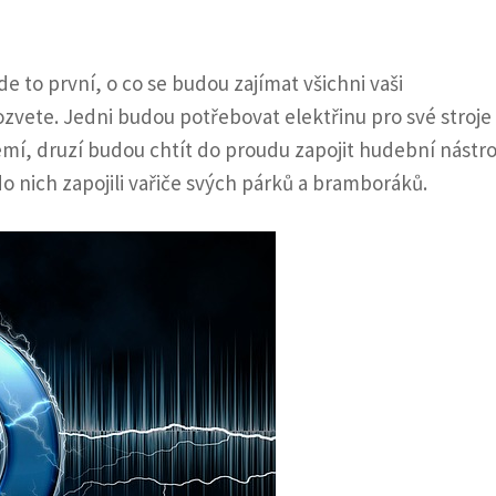
e
de to první, o co se budou zajímat všichni vaši
ozvete. Jedni budou potřebovat elektřinu pro své stroje
mí, druzí budou chtít do proudu zapojit hudební nástroj
do nich zapojili vařiče svých párků a bramboráků.