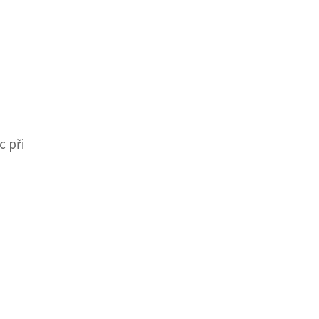
h
c při