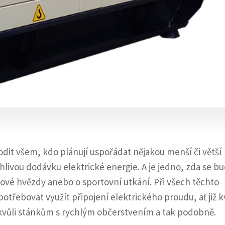
odit všem, kdo plánují uspořádat nějakou menší či větší
hlivou dodávku elektrické energie. A je jedno, zda se b
ové hvězdy anebo o sportovní utkání. Při všech těchto
potřebovat využít připojení elektrického proudu, ať již k
i kvůli stánkům s rychlým občerstvením a tak podobně.