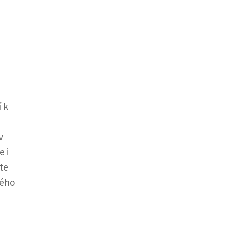
 k
v
e i
te
kého