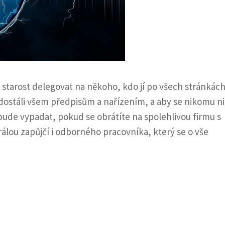
o starost delegovat na někoho, kdo jí po všech stránkác
i dostáli všem předpisům a nařízením, a aby se nikomu ni
 bude vypadat, pokud se obrátíte na spolehlivou firmu s
lou zapůjčí i odborného pracovníka, který se o vše