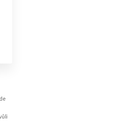
ude
vůli