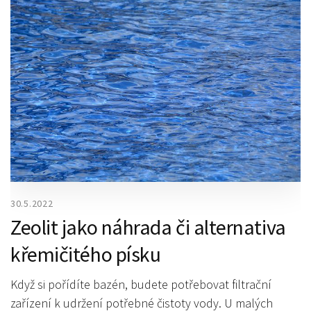
30.5.2022
Zeolit jako náhrada či alternativa
křemičitého písku
Když si pořídíte bazén, budete potřebovat filtrační
zařízení k udržení potřebné čistoty vody. U malých