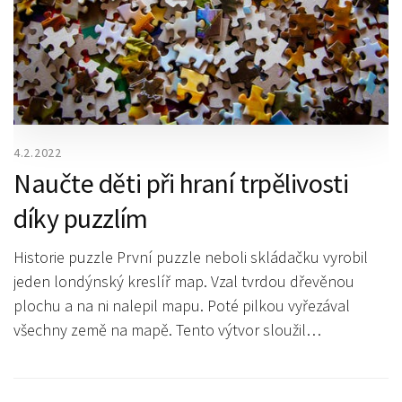
4.2.2022
Naučte děti při hraní trpělivosti
díky puzzlím
Historie puzzle První puzzle neboli skládačku vyrobil
jeden londýnský kreslíř map. Vzal tvrdou dřevěnou
plochu a na ni nalepil mapu. Poté pilkou vyřezával
všechny země na mapě. Tento výtvor sloužil…